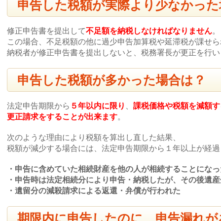
申告した税額が実際より少なかった
修正申告書を提出して
不足額を納税しなければなりません
。
この場合、不足税額の他に過少申告加算税や延滞税が課せら
納税者が修正申告書を提出しないと、税務署長が更正を行い
申告した税額が多かった場合は？
法定申告期限から
５
年以内に限り
、
課税価格や税額を減額す
更正請求をすることが出来ます
。
次のような理由により税額を算出し直した結果、
税額が減少する場合には、法定申告期限から１年以上が経過
・申告に含めていた相続財産を他の人が相続することになっ
・申告時は法定相続分により申告・納税したが、その後遺産
・遺留分の減殺請求による返還・弁償が行われた
期限内に申告したのに、申告漏れが