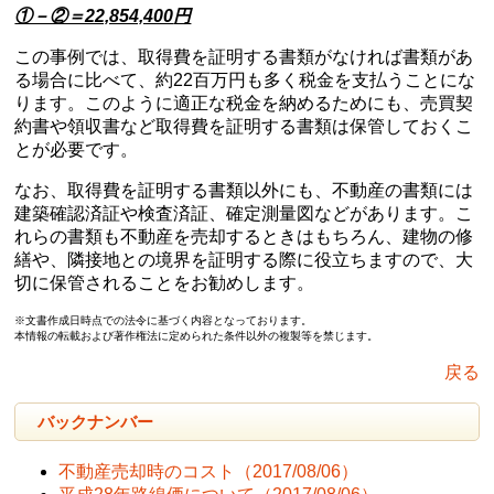
①－②＝22,854,400
円
この事例では、取得費を証明する書類がなければ書類があ
る場合に比べて、約22百万円も多く税金を支払うことにな
ります。このように適正な税金を納めるためにも、売買契
約書や領収書など取得費を証明する書類は保管しておくこ
とが必要です。
なお、取得費を証明する書類以外にも、不動産の書類には
建築確認済証や検査済証、確定測量図などがあります。こ
れらの書類も不動産を売却するときはもちろん、建物の修
繕や、隣接地との境界を証明する際に役立ちますので、大
切に保管されることをお勧めします。
※文書作成日時点での法令に基づく内容となっております。
本情報の転載および著作権法に定められた条件以外の複製等を禁じます。
戻る
バックナンバー
不動産売却時のコスト
（2017/08/06）