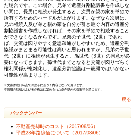
だ場合です。この場合、兄弟で遺産分割協議書を作成しな
い間に、長男に相続が発生すると、次男が親の家を単独で
所有するためのハードルが上がります。なぜなら次男は、
兄の相続人及び弟と親の家を自分が引き継ぐ内容の遺産分
割協議書を作成しなければ、その家を単独で相続すること
ができなくなるからです。兄弟の子世代（2世）であれ
ば、交流は図りやすく意思疎通がしやすいため、遺産分割
協議がまとまる可能性は高いと思われますが、兄弟の子世
代（2世）に相続が発生すると、孫世代（3世）の同意が必
要になってきます。孫世代までとなると交流が図りづらく
権利関係が複雑化し、遺産分割協議は一筋縄ではいかない
可能性が高まります。
※文書作成日時点での法令に基づく内容となっております。
本情報の転載および著作権法に定められた条件以外の複製等を禁じます。
戻る
バックナンバー
不動産売却時のコスト
（2017/08/06）
平成28年路線価について
（2017/08/06）