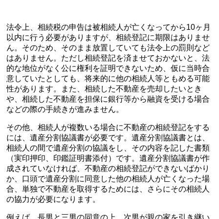
法令上、相続税の申告は被相続人が亡くなってから10ヶ月
以内に行う必要がありますが、相続登記に期限はありませ
ん。そのため、そのまま放置していても法令上の罰則など
はありません。ただし相続登記を済ませておかないと、法
的な地位がなく公に権利を証明できないため、仮に当時合
意していたとしても、将来的に他の相続人等ともめる可能
性があります。また、相続した不動産を売却したいとき
や、相続した不動産を担保に銀行等から融資を受ける場合
などの際の手続きが進みません。
その他、相続人が複数いる場合に不動産の相続登記をする
には、遺産分割協議書が必要です。遺産分割協議書とは、
相続人の間で遺産分割の協議をし、その内容を記した書類
（実印押印、印鑑証明書添付）です。遺産分割協議書が作
成されていなければ、不動産の相続登記ができないばかり
か、口頭で遺産分割に同意した他の相続人が亡くなった場
合、単独で不動産を取得するためには、さらにその相続人
の協力が必要になります。
例えば、長男と三男の同意の上、次男が親の家を引き継い